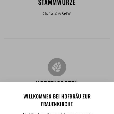
STAMMWÜRZE
ca. 12,2 % Gew.
HOPFENSORTEN
Herkules, Perle
WILLKOMMEN BEI HOFBRÄU ZUR
FRAUENKIRCHE