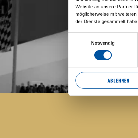
Website an unsere Partner fü
möglicherweise mit weiteren
der Dienste gesammelt habe
Einwilligungsauswahl
Notwendig
ABLEHNEN
1607 – UMZUG DER BRAUER
Die Weißbierproduktion sprengte die Kapazitäten
Platzl eine neue, eigene Braustätte für das Weißb
1808 bestehen.
1919 - 1921 – DAS HOFBR