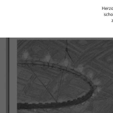
Herzo
scho