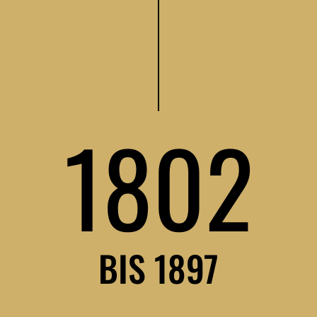
bräuhaus, um seinen
 eigenem Braunbier zu
1802
senfeld abgezogene
s Brauhaus am Alten
BIS 1897