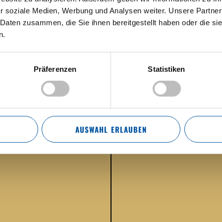
1919
Errichtung eigener he
r soziale Medien, Werbung und Analysen weiter. Unsere Partner
Wechsel mit dem Brau
 Daten zusammen, die Sie ihnen bereitgestellt haben oder die s
im Alten Hof gebraut.
n.
BIS 1989
Präferenzen
Statistiken
AUSWAHL ERLAUBEN
EI ANS PLATZL
MEHR ERFAHREN
 des Hofbräuhauses im Alten Hof. Maximilian I. beschloss, 
ier zu errichten. Parallel dazu blieb das Braune Hofbräuhau
ÄUHAUS IST SCHAUPLATZ DER