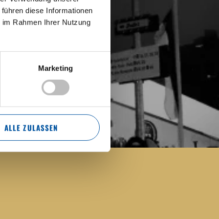
rzoglicher weißer Brauhäuser. Zuerst wurde im
 führen diese Informationen
nbier in den Räumlichkeiten des Hofbräuhauses
ie im Rahmen Ihrer Nutzung
Marketing
ALLE ZULASSEN
am
s bis