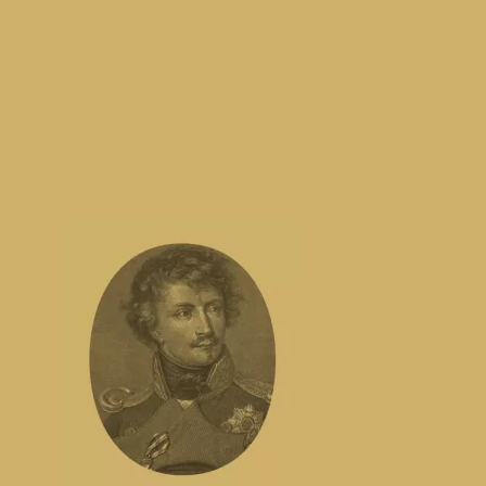
1589 – GRÜNDUNG DES
HOFBRÄUHAUSES
Herzog Wilhelm V. von Bayern gründete das Hof
anspruchsvollen, 600 Mann starken Hofstaat mit
versorgen.
Erster Braumeister war der aus dem Kloster Gei
Heimeran Pongratz. Von 1589 bis 1591 wurde da
Hof erbaut.