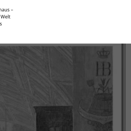
haus –
 Welt
s